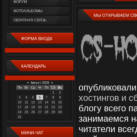
ФОРУМ
ФОТОАЛЬБОМЫ
МЫ ОТКРЫВАЕМ СВО
ОБРАТНАЯ СВЯЗЬ
ФОРМА ВХОДА
КАЛЕНДАРЬ
«
Август 2026
»
опубликовал
Пн
Вт
Ср
Чт
Пт
Сб
Вс
1
2
хостингов и с
3
4
5
6
7
8
9
10
11
12
13
14
15
16
блогу всего п
17
18
19
20
21
22
23
24
25
26
27
28
29
30
занимаемся н
31
читатели всег
МИНИ-ЧАТ