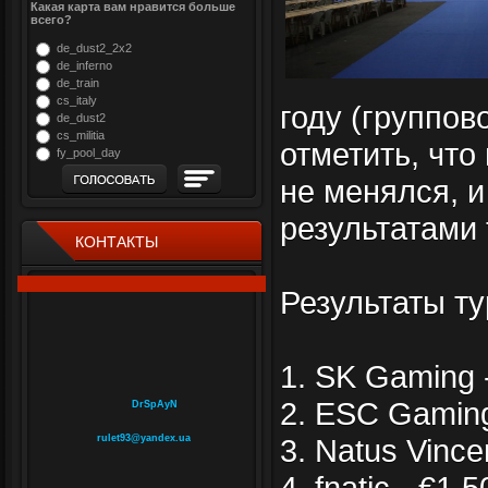
Какая карта вам нравится больше
всего?
de_dust2_2x2
de_inferno
de_train
cs_italy
году (группово
de_dust2
cs_militia
отметить, что
fy_pool_day
не менялся, и
результатами
КОНТАКТЫ
Результаты ту
1. SK Gaming 
2. ESC Gaming
DrSpAyN
rulet93@yandex.ua
3. Natus Vince
4. fnatic - €1,